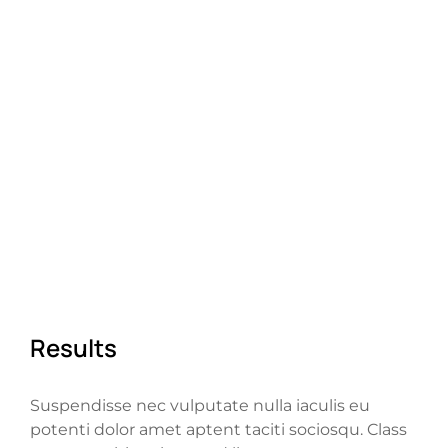
100% taciti sociosqu - ad litora torquent per
conubia nostra, per inceptos tempus urna
porta dolor amet.
Results
Suspendisse nec vulputate nulla iaculis eu
potenti dolor amet aptent taciti sociosqu. Class