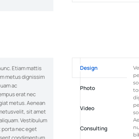
Design
nunc. Etiam mattis
Ve
pe
dum metus dignissim
so
quam ac
Photo
to
tempus erat nec
di
giat metus. Aenean
pe
Video
 metusvelit, sit amet
so
aliquam. Vestibulum
Ae
nu
Consulting
t porta nec eget
bi
aesent condimentum