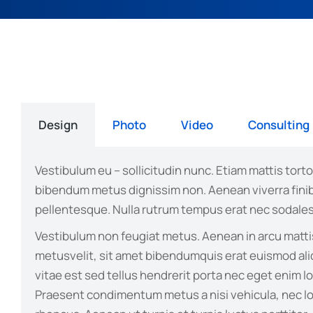
Design
Photo
Video
Consulting
Vestibulum eu – sollicitudin nunc. Etiam mattis tortor
bibendum metus dignissim non. Aenean viverra fini
pellentesque. Nulla rutrum tempus erat nec sodales
Vestibulum non feugiat metus. Aenean in arcu mattis
metusvelit, sit amet bibendumquis erat euismod al
vitae est sed tellus hendrerit porta nec eget enim l
Praesent condimentum metus a nisi vehicula, nec lo