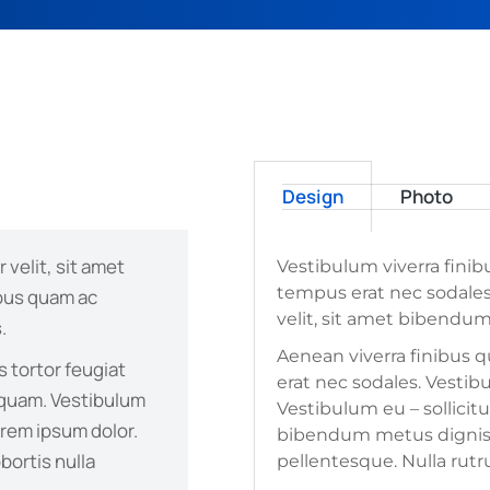
Design
Photo
 velit, sit amet
Vestibulum viverra fini
tempus erat nec sodales 
bus quam ac
velit, sit amet bibendu
.
Aenean viverra finibus 
 tortor feugiat
erat nec sodales. Vesti
iquam. Vestibulum
Vestibulum eu – sollicitu
orem ipsum dolor.
bibendum metus digniss
bortis nulla
pellentesque. Nulla rut