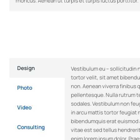
rhoncus. Aenean ut turpis et turpis luctus porttitor.
Design
Vestibulum eu – sollicitudin 
tortor velit, sit amet biben
non. Aenean viverra finibus 
Photo
pellentesque. Nulla rutrum 
sodales. Vestibulum non feu
Video
in arcu mattis tortor feugiat
bibendumquis erat euismod 
Consulting
vitae est sed tellus hendreri
enim lorem ipsum dolor. Pr