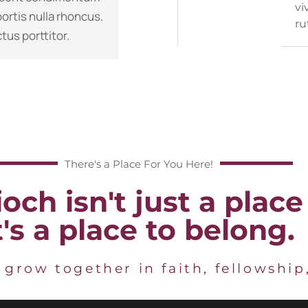
vi
bortis nulla rhoncus.
ru
tus porttitor.
There's a Place For You Here!
och isn't just a place
t's a place to belong.
 grow together in faith, fellowship